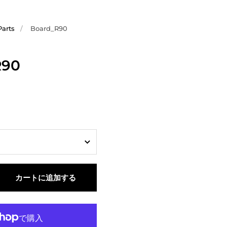
Parts
/
Board_R90
R90
カートに追加する