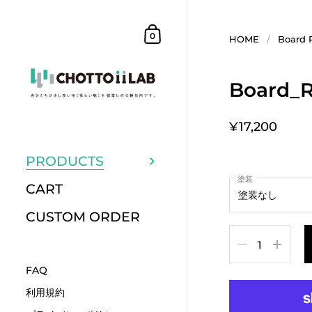
コンテンツへスキップ
ショッピングカート
0
HOME
/
Board 
Board_
¥17,200
PRODUCTS
塗装
CART
CUSTOM ORDER
数量
FAQ
利用規約