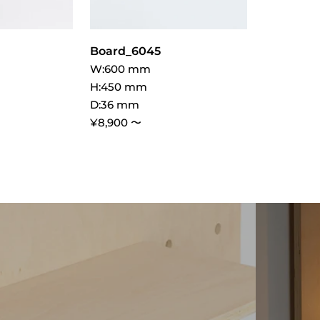
Board_6045
W:600 mm
H:450 mm
D:36 mm
¥8,900 〜