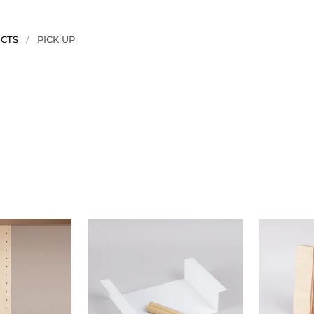
CTS
/
PICK UP