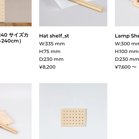
-240 サイズカ
Hat shelf_st
Lamp She
-240cm）
W:335 mm
W:300 m
H:75 mm
H:100 mm
D:230 mm
D:230 m
¥8,200
¥7,600 〜