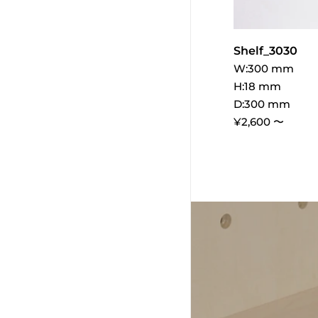
Shelf_3030
W:300 mm
H:18 mm
D:300 mm
¥2,600 〜