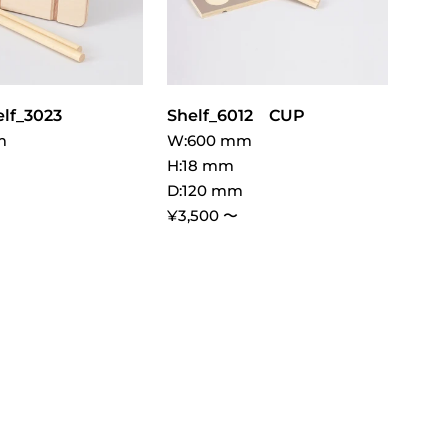
lf_3023
Shelf_6012 CUP
m
W:600 mm
H:18 mm
m
D:120 mm
¥3,500 〜