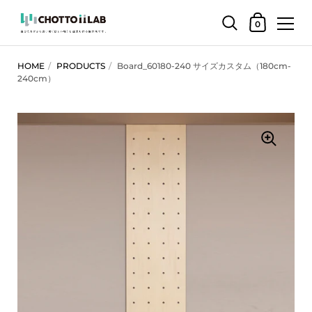
ショッピング
0
コンテンツへスキップ
HOME
/
PRODUCTS
/
Board_60180-240 サイズカスタム（180cm-
240cm）